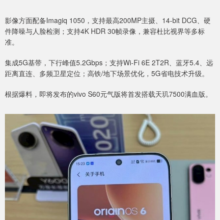
影像方面配备Imagiq 1050，支持最高200MP主摄、14-bit DCG、硬
件降噪与人脸检测；支持4K HDR 30帧录像，兼容杜比视界等多标
准。
集成5G基带，下行峰值5.2Gbps；支持Wi-Fi 6E 2T2R、蓝牙5.4、远
距离直连、多频卫星定位；高铁/地下场景优化，5G省电技术升级。
根据爆料，即将发布的vivo S60元气版将首发搭载天玑7500满血版。