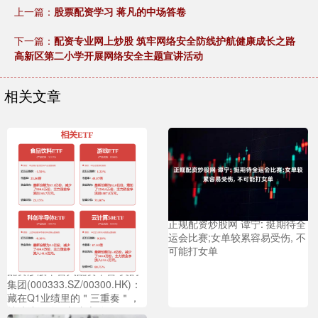
上一篇：
股票配资学习 蒋凡的中场答卷
下一篇：
配资专业网上炒股 筑牢网络安全防线护航健康成长之路
高新区第二小学开展网络安全主题宣讲活动
相关文章
正规配资炒股网 谭宁: 挺期待全
运会比赛;女单较累容易受伤, 不
可能打女单
配资炒股平台入配资平台 美的
集团(000333.SZ/00300.HK)：
藏在Q1业绩里的＂三重奏＂，
持续演绎价值长青之路