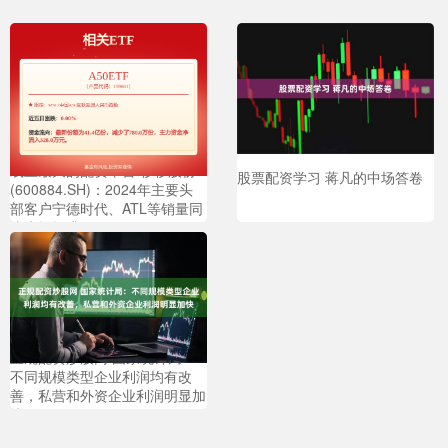
线上最大的配资平台 杉杉股份
股票配资学习 蒋凡的中场答卷
(600884.SH)：2024年主要头
部客户宁德时代、ATL等销量同
比大幅提升
正规配资炒股网 国家统计局：
不同规模类型企业利润均有改
善，私营和外资企业利润明显加
快