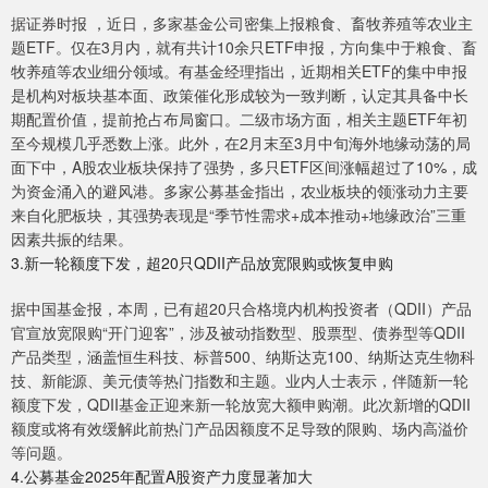
据证券时报 ，近日，多家基金公司密集上报粮食、畜牧养殖等农业主
题ETF。仅在3月内，就有共计10余只ETF申报，方向集中于粮食、畜
牧养殖等农业细分领域。有基金经理指出，近期相关ETF的集中申报
是机构对板块基本面、政策催化形成较为一致判断，认定其具备中长
期配置价值，提前抢占布局窗口。二级市场方面，相关主题ETF年初
至今规模几乎悉数上涨。此外，在2月末至3月中旬海外地缘动荡的局
面下中，A股农业板块保持了强势，多只ETF区间涨幅超过了10%，成
为资金涌入的避风港。多家公募基金指出，农业板块的领涨动力主要
来自化肥板块，其强势表现是“季节性需求+成本推动+地缘政治”三重
因素共振的结果。
3.新一轮额度下发，超20只QDII产品放宽限购或恢复申购
据中国基金报，本周，已有超20只合格境内机构投资者（QDII）产品
官宣放宽限购“开门迎客”，涉及被动指数型、股票型、债券型等QDII
产品类型，涵盖恒生科技、标普500、纳斯达克100、纳斯达克生物科
技、新能源、美元债等热门指数和主题。业内人士表示，伴随新一轮
额度下发，QDII基金正迎来新一轮放宽大额申购潮。此次新增的QDII
额度或将有效缓解此前热门产品因额度不足导致的限购、场内高溢价
等问题。
4.公募基金2025年配置A股资产力度显著加大