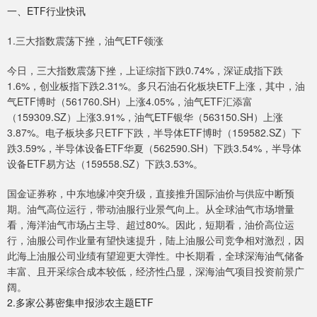
一、ETF行业快讯
1.三大指数震荡下挫，油气ETF领涨
今日，三大指数震荡下挫，上证综指下跌0.74%，深证成指下跌
1.6%，创业板指下跌2.31%。多只石油石化板块ETF上涨，其中，油
气ETF博时（561760.SH）上涨4.05%，油气ETF汇添富
（159309.SZ）上涨3.91%，油气ETF银华（563150.SH）上涨
3.87%。电子板块多只ETF下跌，半导体ETF博时（159582.SZ）下
跌3.59%，半导体设备ETF华夏（562590.SH）下跌3.54%，半导体
设备ETF易方达（159558.SZ）下跌3.53%。
国金证券称，中东地缘冲突升级，直接推升国际油价与供应中断预
期。油气高位运行，带动油服行业景气向上。从全球油气市场增量
看，海洋油气市场占主导、超过80%。因此，短期看，油价高位运
行，油服公司作业量有望快速提升，陆上油服公司竞争相对激烈，因
此海上油服公司业绩有望迎更大弹性。中长期看，全球深海油气储备
丰富、且开采综合成本较低，经济性凸显，深海油气项目投资前景广
阔。
2.多家公募密集申报涉农主题ETF