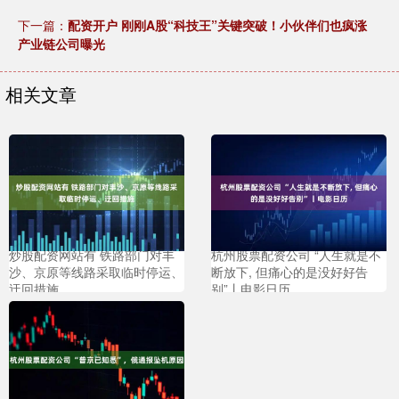
下一篇：
配资开户 刚刚A股“科技王”关键突破！小伙伴们也疯涨
产业链公司曝光
相关文章
炒股配资网站有 铁路部门对丰
杭州股票配资公司 “人生就是不
沙、京原等线路采取临时停运、
断放下, 但痛心的是没好好告
迂回措施
别”丨电影日历