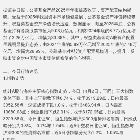
据证券日报，公募基金产品2025年年报披露收官，资产配置结构揭
晓。受益于2025年我国资本市场稳健发展，公募基金资产净值持续攀
升，权益类基金资产净值增长迅速。数据显示，截至2025年底，公募
基金持有各类股票市值为9.03万亿元，相较2024年底的6.77万亿元增
加了2.26万亿元，增幅为33.38%。其中，权益类基金对A股资产配置
呈现明显提升态势，由2024年底的5.89万亿元增至2025年底的7.48万
亿元，增幅为26.99%。公募基金对A股资产配置规模进一步提升，反
映出资金对中国资本市场估值修复的信心增强。
二、今日行情速览
1.指数走势
统计A股与海外主要核心指数走势，今日（4月2日，下同）三大指数
集体下跌，其中上证指数下跌0.74%，收于3919.29点，日内最高
3952.58点；深证成指下跌1.6%，收于13486.94点，日内最高
13680.63点；创业板指下跌2.31%，收于3172.65点，日内最高
3229.68点。今日北证50、恒生指数与沪深300走势排名靠前，日涨跌
幅分别为0.3%、-0.7%与-1.04%；近5个交易日北证50、恒生指数与
沪深300的走势排名靠前，近5日涨跌幅分别为1.2%、1.05%与
0.03%。