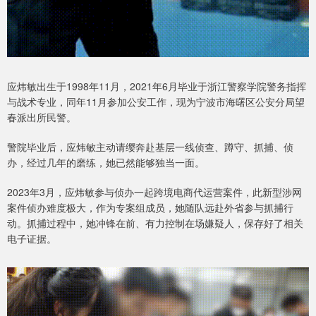
应炜敏出生于1998年11月，2021年6月毕业于浙江警察学院警务指挥
与战术专业，同年11月参加公安工作，现为宁波市海曙区公安分局望
春派出所民警。
警院毕业后，应炜敏主动请缨奔赴基层一线侦查、蹲守、抓捕、侦
办，经过几年的磨练，她已然能够独当一面。
2023年3月，应炜敏参与侦办一起跨境电商代运营案件，此新型涉网
案件侦办难度极大，作为专案组成员，她随队远赴外省参与抓捕行
动。抓捕过程中，她冲锋在前、有力控制在场嫌疑人，保存好了相关
电子证据。