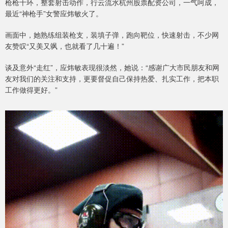
枪枪十环，整套射击动作，行云流水杭州股票配资公司，一气呵成，
最近“神枪手”女警应炜敏火了。
画面中，她熟练组装枪支，装填子弹，跑向靶位，快速射击，不少网
友赞叹“又美又飒，也就看了几十遍！”
谈及意外“走红”，应炜敏表现很淡然，她说：“感谢广大市民朋友和网
友对我们的关注和支持，更要督促自己保持热爱、扎实工作，把本职
工作做得更好。”