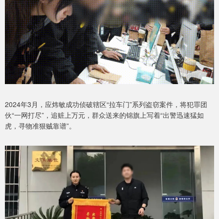
2024年3月，应炜敏成功侦破辖区“拉车门”系列盗窃案件，将犯罪团
伙“一网打尽”，追赃上万元，群众送来的锦旗上写着“出警迅速猛如
虎，寻物准狠贼靠谱”。