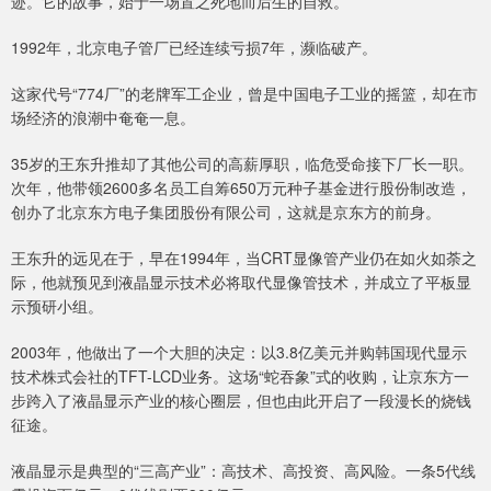
迹。它的故事，始于一场置之死地而后生的自救。
1992年，北京电子管厂已经连续亏损7年，濒临破产。
这家代号“774厂”的老牌军工企业，曾是中国电子工业的摇篮，却在市
场经济的浪潮中奄奄一息。
35岁的王东升推却了其他公司的高薪厚职，临危受命接下厂长一职。
次年，他带领2600多名员工自筹650万元种子基金进行股份制改造，
创办了北京东方电子集团股份有限公司，这就是京东方的前身。
王东升的远见在于，早在1994年，当CRT显像管产业仍在如火如荼之
际，他就预见到液晶显示技术必将取代显像管技术，并成立了平板显
示预研小组。
2003年，他做出了一个大胆的决定：以3.8亿美元并购韩国现代显示
技术株式会社的TFT-LCD业务。这场“蛇吞象”式的收购，让京东方一
步跨入了液晶显示产业的核心圈层，但也由此开启了一段漫长的烧钱
征途。
液晶显示是典型的“三高产业”：高技术、高投资、高风险。一条5代线