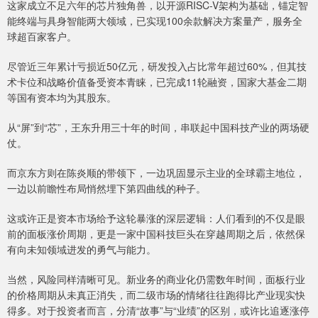
这家成立不足六年的芯片独角兽，以开源RISC-V架构为基础，锚定智
能终端与具身智能两大领域，已实现100余款解决方案量产，服务全
球超百家客户。
尽管近三年累计亏损近50亿元，研发投入占比常年超过60%，但其技
术卡位和战略价值备受资本青睐，已完成11轮融资，国家大基金二期
等国有资本均为其股东。
从“屏”到“芯”，王东升用三十年的时间，串联起中国科技产业的两场硬
仗。
而京东方则在陈炎顺的带领下，一边巩固显示主业的全球霸主地位，
一边以前瞻性布局悄然埋下第四曲线的种子。
这或许正是资本市场给予这轮暴涨的深层逻辑：人们看到的不仅是眼
前的面板涨价周期，更是一家中国科技巨头在穿越周期之后，依然保
有向未知领域进发的勇气与能力。
当然，风险同样清晰可见。新业务的商业化仍需数年时间，面板行业
的价格周期从未真正消失，而二级市场的情绪往往跑得比产业现实快
得多。对于投资者而言，分清“故事”与“业绩”的区别，或许比追逐涨停