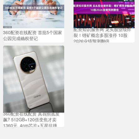
配资知识服务网 龙头股业绩炸
360配资在线配资 首批5个国家
裂！锂矿概念多股涨停 10股
公园完成确权登记
2026业绩预测翻倍
360配资在线配资 真我彻底发
飙? 512GB+120倍变焦才卖
1360元, 4nm芯片+五星抗摔