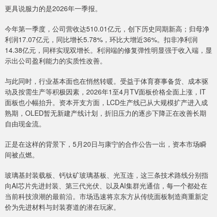
更具说服力的是2026年一季报。
今年第一季度，公司营收达510.01亿元，创下历史同期新高；归母净
利润17.07亿元，同比增长5.78%，环比大增近36%。扣非净利润
14.38亿元，同样实现双增长。利润端的修复弹性明显强于收入端，显
示出公司盈利能力的实质性改善。
与此同时，行业基本面也在悄然转暖。受益于体育赛事备货、成本驱
动及按需生产等积极因素，2026年1至4月TV面板价格全面上涨，IT
面板也小幅抬升。资本开支方面，LCD生产线已从大规模扩产进入成
熟期，OLED暂无新建产线计划，折旧压力的逐步下降正在改善长期
自由现金流。
正是在这样的背景下，5月20日与康宁的合作公告一出，资本市场瞬
间被点燃。
玻璃基封装载板、钙钛矿玻璃基板、光互连，这三条技术路线分别指
向AI芯片先进封装、第三代光伏、以及AI集群光通信，每一个都处在
当前科技浪潮的最前沿。市场迅速将京东方从传统面板制造商重新定
价为先进材料与封装赛道的潜在玩家。