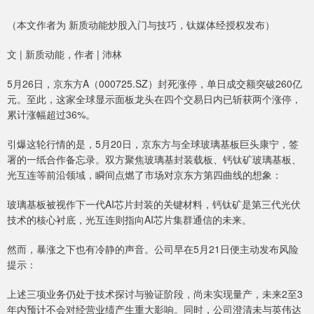
（本文作者为 新质动能炒股入门与技巧，钛媒体经授权发布）
文 | 新质动能，作者 | 沛林
5月26日，京东方A（000725.SZ）封死涨停，单日成交额突破260亿
元。至此，这家全球显示面板龙头在四个交易日内已斩获两个涨停，
累计涨幅超过36%。
引爆这轮行情的是，5月20日，京东方与全球玻璃基板巨头康宁，签
署的一纸合作备忘录。双方聚焦玻璃基封装载板、钙钛矿玻璃基板、
光互连等前沿领域，瞬间点燃了市场对京东方第四曲线的想象：
玻璃基板被视作下一代AI芯片封装的关键材料，钙钛矿是第三代光伏
技术的核心衬底，光互连则指向AI芯片集群通信的未来。
然而，暴涨之下也有冷静的声音。公司早在5月21日便主动发布风险
提示：
上述三项业务仍处于技术探讨与验证阶段，尚未实现量产，未来2至3
年内预计不会对经营业绩产生重大影响。同时，公司澄清未与英伟达