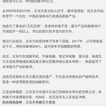
需投资百亿元，8代线则要300亿元。
从2005年到2010年，京东方多次陷入巨亏，被市场质疑。但王东升始
终坚守一个信念：中国必须有自己的液晶面板产业。
他提出了著名的“王氏定律”：若保持价格不变，显示产品性能每36个
月须提升一倍以上。并以此指引技术迭代的方向。
熬过行业低谷，京东方的坚持终于等来了回报。2017年，公司营收逼
近千亿，净利润暴增284%，成为资本市场耀眼的明星。
此后，京东方在智能手机、平板电脑、笔记本电脑、显示器、电视五
大主流应用领域的液晶显示屏出货量持续位居全球第一，彻底改写了
全球显示产业的格局。
这段历史留给京东方最宝贵的遗产，不仅是全球领先的产能和技术，
更是一种逆周期投资的战略胆识。
正是这种基因，让京东方在显示主业已经稳坐全球头把交椅之后，依
然敢于向玻璃基封装、钙钛矿、光互连等无人区发起冲锋。
陈炎顺稳接棒，王东升再赌芯片赛道