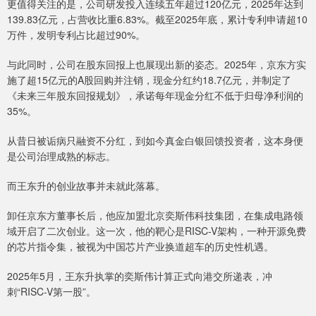
更值得关注的是，公司研发投入连续五年超过120亿元，2025年达到
139.83亿元，占营收比重6.83%。截至2025年底，累计专利申请超10
万件，发明专利占比超过90%。
与此同时，公司在股东回报上也展现出新的姿态。2025年，京东方实
施了超15亿元的A股回购并注销，现金分红约18.7亿元，并制定了
《未来三年股东回报规划》，承诺每年现金分红不低于归母净利润的
35%。
从昔日被诟病只融资不分红，到如今真金白银回馈投资者，这本身便
是公司治理成熟的标志。
而王东升的创业故事并未就此落幕。
卸任京东方董事长后，他应加盟北京奕斯伟科技集团，在集成电路领
域开启了二次创业。这一次，他的靶心是RISC-V架构，一种开源免费
的芯片指令集，被视为中国芯片产业换道超车的历史性机遇。
2025年5月，王东升执掌的奕斯伟计算正式向港交所递表，冲
刺“RISC-V第一股”。