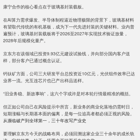
康宁合作的核心看点在于玻璃基封装载板。
在AI算力需求爆发、半导体制程逼近物理极限的背景下，玻璃基材料
有望取代传统的有机基板，成为下一代先进封装的关键材料。业内普
遍预计，玻璃基封装载板将于2026至2027年实现技术验证放量，
2028年后规模化量产。
京东方在该领域已投资9.93亿元建设试验线，并向部分国内客户送
样，部分客户已通过概念认证。
钙钛矿方面，公司三大研发平台总投资近10亿元，光伏组件效率已达
业界一流。光互连芯片也已产出样品送样。
“旧业务稳、新故事响”，这六个字或许是对本轮行情最精准的概括。
但正如公司自己在风险提示中所言，新业务的商业化落地仍需时日，
短期涨幅与长期基本面的偏离，是每一位追高者都必须正视的风险。
从濒临破产到全球第一，三十年改写产业史
要理解京东方今天的战略布局，必须回溯这家企业三十余年的成长轨